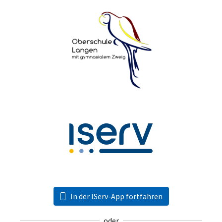
In der IServ-App fortfahren
oder