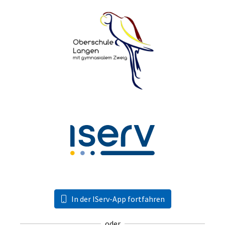
In der IServ-App fortfahren
oder