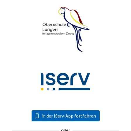
In der IServ-App fortfahren
oder